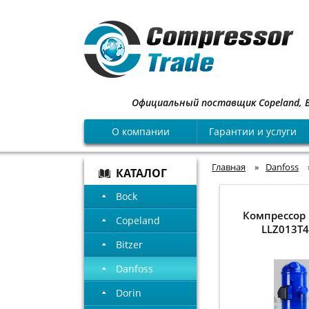
Официальный поставщик Copeland, Bock
О компании
Гарантии и услуги
Главная
»
Danfoss
КАТАЛОГ
Bock
Компрессор 
Copeland
LLZ013T
Bitzer
Danfoss
Dorin