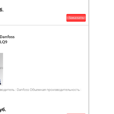
б.
Заказать
Danfoss
4LQ9
одитель : Danfoss Объемная производительность :
уб.