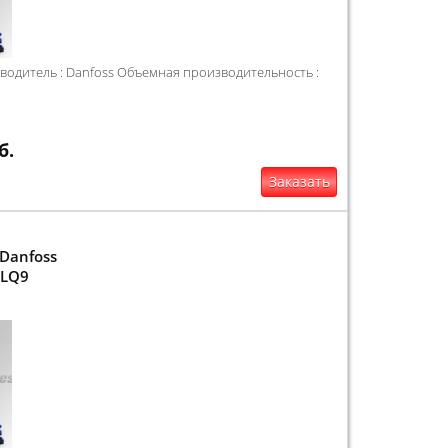
одитель : Danfoss Объемная производительность :
б.
Заказать
Danfoss
4LQ9