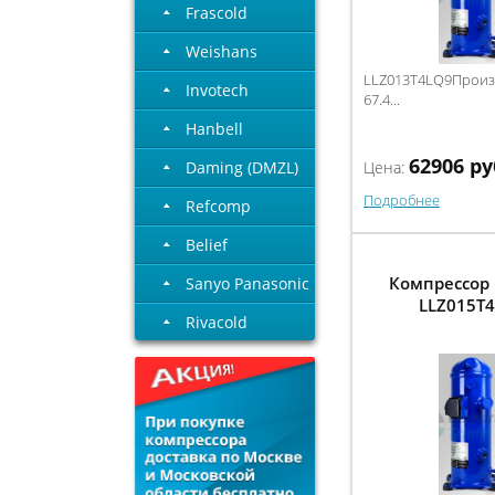
Frascold
Weishans
LLZ013T4LQ9Произв
Invotech
67.4...
Hanbell
62906
ру
Daming (DMZL)
Цена:
Подробнее
Refcomp
Belief
Компрессор 
Sanyo Panasonic
LLZ015T
Rivacold