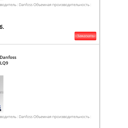
одитель : Danfoss Объемная производительность :
б.
Заказать
Danfoss
4LQ9
одитель : Danfoss Объемная производительность :