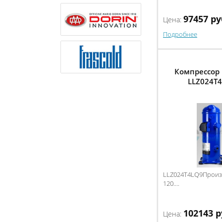
97457
ру
Цена:
Подробнее
Компрессор 
LLZ024T
LLZ024T4LQ9Произв
120....
102143
р
Цена: