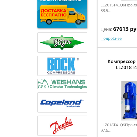
LLZ015T4LQ9Произв
83.5...
67613
ру
Цена:
Подробнее
Компрессор 
LLZ018T
LLZ018T4LQ9Произв
97.6...