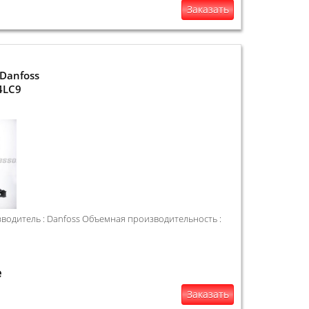
Заказать
Danfoss
4LC9
одитель : Danfoss Объемная производительность :
е
Заказать