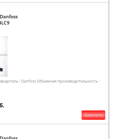
Danfoss
4LC9
одитель : Danfoss Объемная производительность :
б.
Заказать
Danfoss