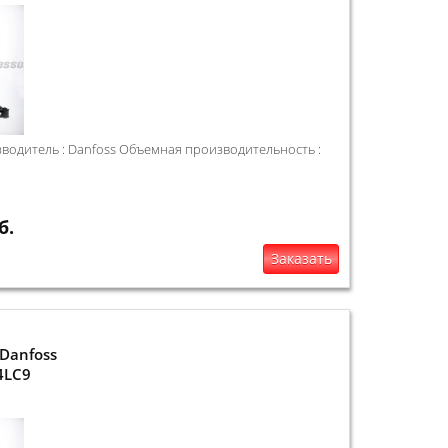
одитель : Danfoss Объемная производительность :
б.
Заказать
Danfoss
4LC9