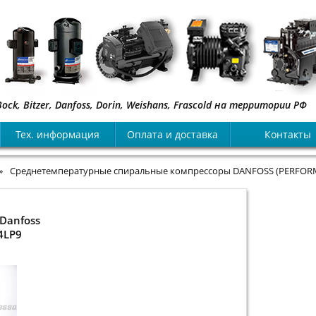
, Bitzer, Danfoss, Dorin, Weishans, Frascold на территории РФ
Тех. информация
Оплата и доставка
Контакты
»
Среднетемпературные спиральные компрессоры DANFOSS (PERFORM
Danfoss
4LP9