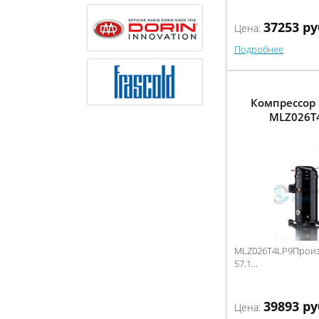
37253
ру
Цена:
Подробнее
Компрессор 
MLZ026T
MLZ026T4LP9Произв
57.1...
39893
ру
Цена: