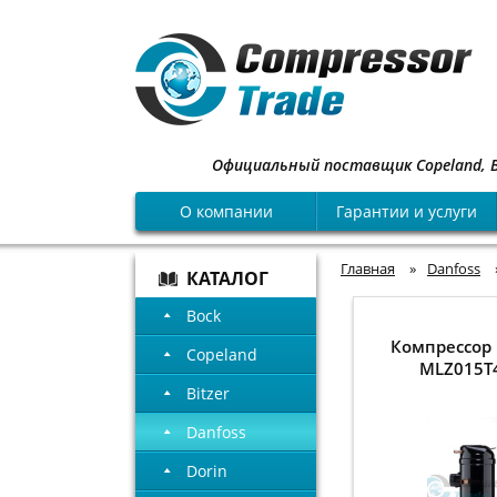
Официальный поставщик Copeland, Bock
О компании
Гарантии и услуги
Главная
»
Danfoss
КАТАЛОГ
Bock
Компрессор 
Copeland
MLZ015T
Bitzer
Danfoss
Dorin