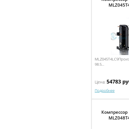
MLZ045T
MLZ045T4LC9Произв
98.5...
54783
ру
Цена:
Подробнее
Компрессор 
MLZ048T