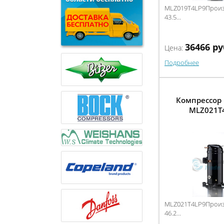
MLZ019T4LP9Произв
43.5...
36466
ру
Цена:
Подробнее
Компрессор 
MLZ021T
MLZ021T4LP9Произв
46.2...