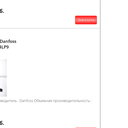
б.
Заказать
Danfoss
4LP9
одитель : Danfoss Объемная производительность :
б.