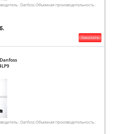
одитель : Danfoss Объемная производительность :
б.
Заказать
Danfoss
4LP9
одитель : Danfoss Объемная производительность :