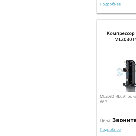
Подробнее
Компрессор 
MLZ030T
MLZ030T4LC9Произв
68.7...
Звонит
Цена:
Подробнее