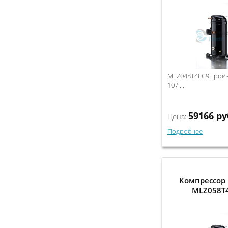
MLZ048T4LC9Произв
107....
59166
ру
Цена:
Подробнее
Компрессор 
MLZ058T