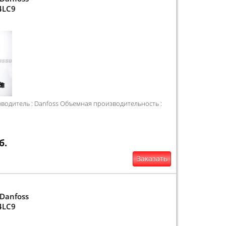
4LC9
одитель : Danfoss Объемная производительность :
б.
Заказать
Danfoss
4LC9