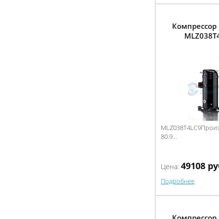
Компрессор 
MLZ038T
MLZ038T4LC9Произв
80.9...
49108
ру
Цена:
Подробнее
Компрессор 