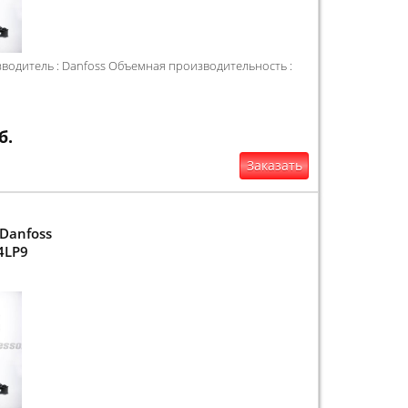
одитель : Danfoss Объемная производительность :
б.
Заказать
Danfoss
4LP9