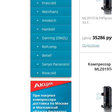
Frascold
Weishans
MLZ015T4LP9Произв
Invotech
33.7...
Hanbell
35286
ру
Daming (DMZL)
Цена:
Подробнее
Refcomp
Belief
Компрессор 
Sanyo Panasonic
MLZ019T
Rivacold